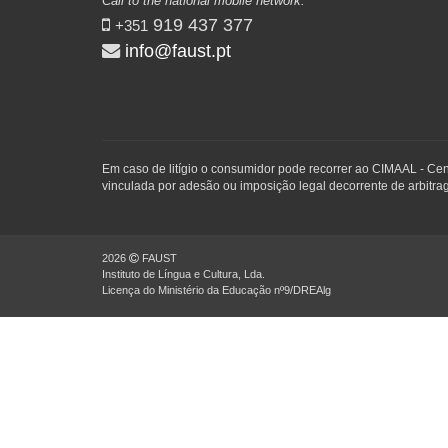
Call to the national mobile network:
919 437 377
+351
info@faust.pt
Em caso de litígio o consumidor pode recorrer ao CIMAAL - Ce
vinculada por adesão ou imposição legal decorrente de arbitrag
2026
FAUST
Instituto de Língua e Cultura, Lda.
Licença do Ministério da Educação nº9/DREAlg