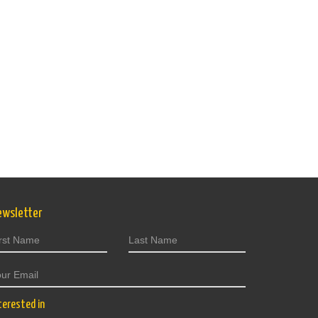
ewsletter
terested in