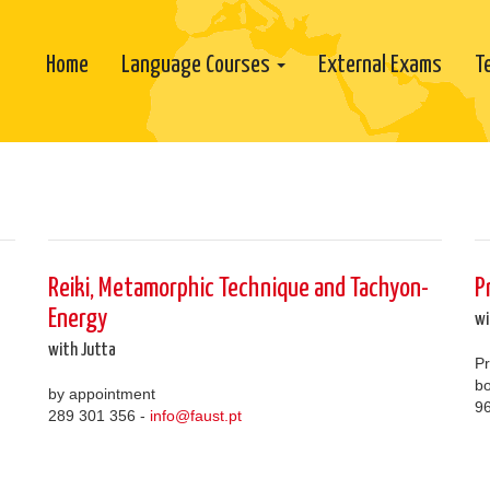
Home
Language Courses
External Exams
T
Reiki, Metamorphic Technique and Tachyon-
P
Energy
wi
with Jutta
Pr
bo
by appointment
96
289 301 356 -
info@faust.pt