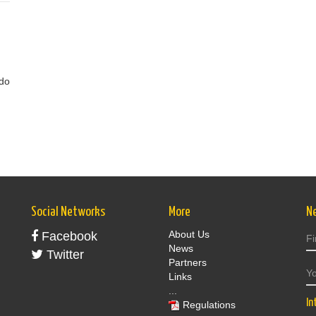
 do
Social Networks
More
N
About Us
Facebook
News
Twitter
Partners
Links
...
In
Regulations